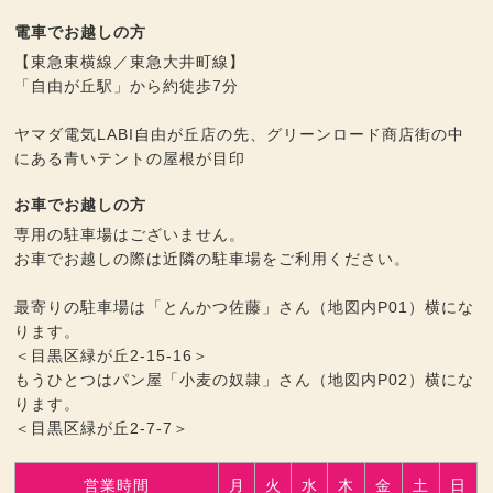
電車でお越しの方
【東急東横線／東急大井町線】
「自由が丘駅」から約徒歩7分
ヤマダ電気LABI自由が丘店の先、グリーンロード商店街の中
にある青いテントの屋根が目印
お車でお越しの方
専用の駐車場はございません。
お車でお越しの際は近隣の駐車場をご利用ください。
最寄りの駐車場は「とんかつ佐藤」さん（地図内P01）横にな
ります。
＜目黒区緑が丘2-15-16＞
もうひとつはパン屋「小麦の奴隷」さん（地図内P02）横にな
ります。
＜目黒区緑が丘2-7-7＞
営業時間
月
火
水
木
金
土
日