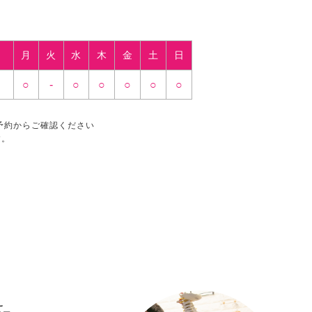
月
火
水
木
金
土
日
○
-
○
○
○
○
○
予約からご確認ください
す。
え