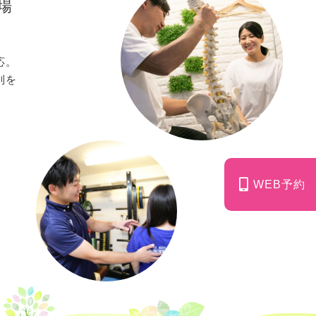
場
応。
別を
WEB予約