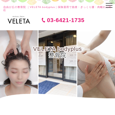
自由が丘の整骨院 ｜VELETA bodyplus｜保険適用で捻挫・ぎっくり腰・肉離れに対
応
03-6421-1735
VELETA bodyplus
整骨院