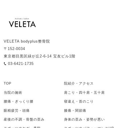
VELETA bodyplus整骨院
〒152-0034
東京都目黒区緑が丘2-6-14 宝友ビル1階
03-6421-1735
TOP
院紹介・アクセス
当院の施術
肩こり・四十肩・五十肩
腰痛・ぎっくり腰
寝違え・首のこり
眼精疲労・頭痛
膝痛・関節痛
産後の不調・骨盤の歪み
身体の歪み・姿勢が悪い