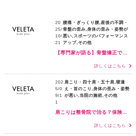
20
腰痛・ぎっくり腰,産後の不調・
25/
骨盤の歪み,身体の歪み・姿勢が
10/
悪い,スポーツのパフォーマンス
21
アップ,その他
【専門家が語る】骨盤矯正で人生が変わる?20年で1万人を診た院長が明かす意外な効果と実践法
詳しくはこちら
202
肩こり・四十肩・五十肩,寝違
5/0
え・首のこり,身体の歪み・姿勢
9/1
が悪い,当院の施術,その他
1
肩こりは整骨院で治る？保険適用から治療内容・通院期間まで徹底解説【2025年最新版】
詳しくはこちら